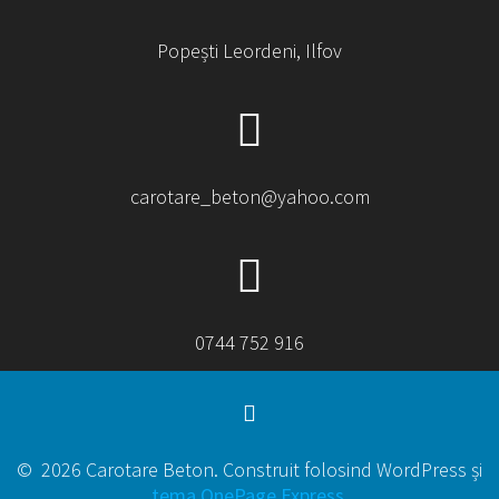
Popești Leordeni, Ilfov
carotare_beton@yahoo.com
0744 752 916
© 2026 Carotare Beton. Construit folosind WordPress și
tema OnePage Express
.